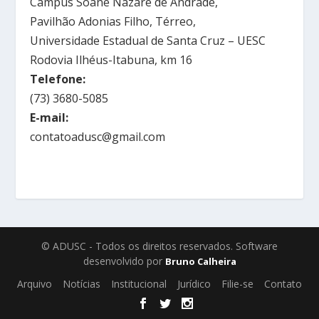
Campus Soane Nazaré de Andrade,
Pavilhão Adonias Filho, Térreo,
Universidade Estadual de Santa Cruz – UESC
Rodovia Ilhéus-Itabuna, km 16
Telefone:
(73) 3680-5085
E-mail:
contatoadusc@gmail.com
© ADUSC - Todos os direitos reservados. Software
desenvolvido por
Bruno Calheira
Arquivo
Notícias
Institucional
Jurídico
Filie-se
Contato