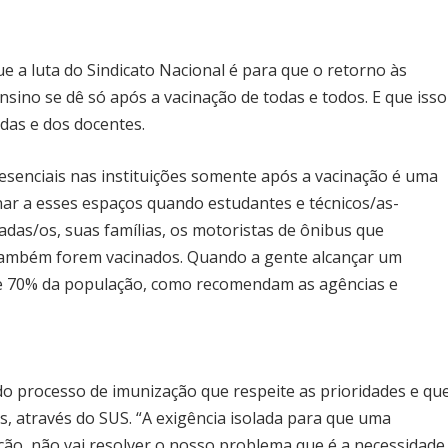
e a luta do Sindicato Nacional é para que o retorno às
ensino se dê só após a vacinação de todas e todos. E que isso
 das e dos docentes.
resenciais nas instituições somente após a vacinação é uma
ar a esses espaços quando estudantes e técnicos/as-
zadas/os, suas famílias, os motoristas de ônibus que
 também forem vacinados. Quando a gente alcançar um
de 70% da população, como recomendam as agências e
 processo de imunização que respeite as prioridades e qu
os, através do SUS. “A exigência isolada para que uma
ação, não vai resolver o nosso problema que é a necessidade