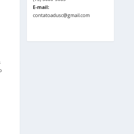
E-mail:
contatoadusc@gmail.com
s
o