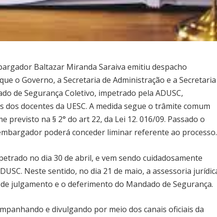
mbargador Baltazar Miranda Saraiva emitiu despacho
ue o Governo, a Secretaria de Administração e a Secretaria
do de Segurança Coletivo, impetrado pela ADUSC,
ados dos docentes da UESC. A medida segue o trâmite comum
previsto na § 2° do art 22, da Lei 12. 016/09. Passado o
mbargador poderá conceder liminar referente ao processo
etrado no dia 30 de abril, e vem sendo cuidadosamente
USC. Neste sentido, no dia 21 de maio, a assessoria jurídic
do de julgamento e o deferimento do Mandado de Segurança.
ompanhando e divulgando por meio dos canais oficiais da