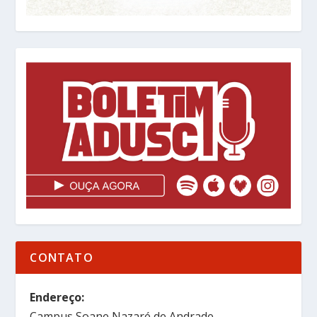
CONTATO
Endereço:
Campus Soane Nazaré de Andrade,