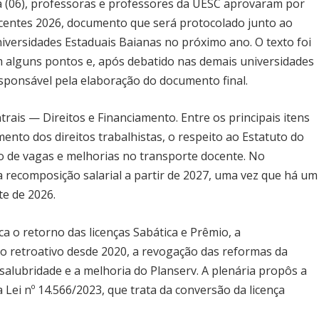
a (06), professoras e professores da UESC aprovaram por
centes 2026, documento que será protocolado junto ao
niversidades Estaduais Baianas no próximo ano. O texto foi
 alguns pontos e, após debatido nas demais universidades
sponsável pela elaboração do documento final.
trais — Direitos e Financiamento. Entre os principais itens
ento dos direitos trabalhistas, o respeito ao Estatuto do
o de vagas e melhorias no transporte docente. No
a recomposição salarial a partir de 2027, uma vez que há um
e de 2026.
ca o retorno das licenças Sabática e Prêmio, a
 retroativo desde 2020, a revogação das reformas da
nsalubridade e a melhoria do Planserv. A plenária propôs a
Lei nº 14.566/2023, que trata da conversão da licença