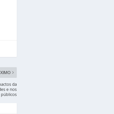
ÓXIMO
actos da
des e nos
 públicos