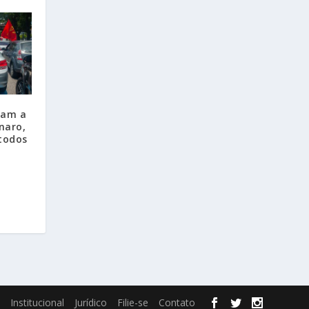
nam a
naro,
todos
Institucional
Jurídico
Filie-se
Contato