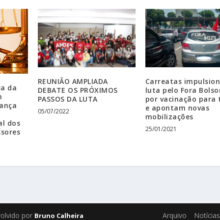
REUNIÃO AMPLIADA
Carreatas impulsio
ca da
DEBATE OS PRÓXIMOS
luta pelo Fora Bolso
m
PASSOS DA LUTA
por vacinação para 
ança
e apontam novas
05/07/2022
mobilizações
l dos
25/01/2021
ssores
volvido por
Arquivo
Notícias
Bruno Calheira