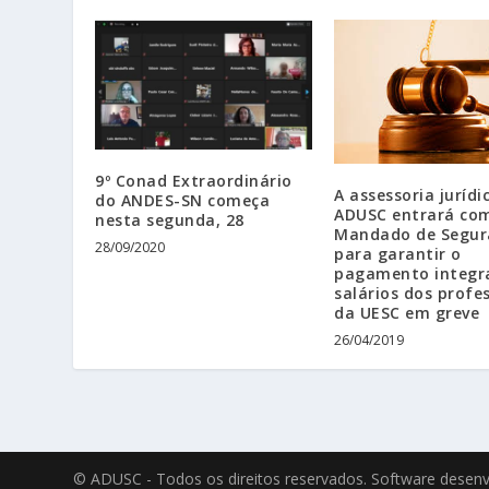
9º Conad Extraordinário
A assessoria jurídi
do ANDES-SN começa
ADUSC entrará co
nesta segunda, 28
Mandado de Segur
28/09/2020
para garantir o
pagamento integra
salários dos profe
da UESC em greve
26/04/2019
© ADUSC - Todos os direitos reservados. Software desen