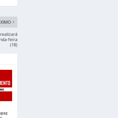
ÓXIMO
ealizará
da-feira
(18)
OBRE