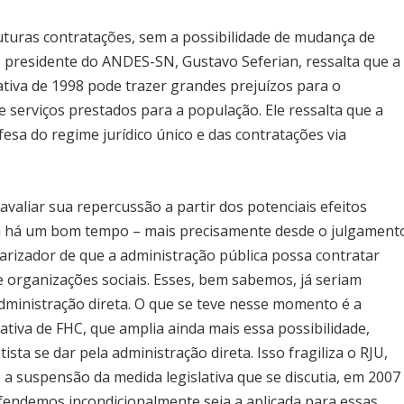
uturas contratações, sem a possibilidade de mudança de
 o presidente do ANDES-SN, Gustavo Seferian, ressalta que a
tiva de 1998 pode trazer grandes prejuízos para o
e serviços prestados para a população. Ele ressalta que a
fesa do regime jurídico único e das contratações via
avaliar sua repercussão a partir dos potenciais efeitos
já há um bom tempo – mais precisamente desde o julgament
rizador de que a administração pública possa contratar
 organizações sociais. Esses, bem sabemos, já seriam
dministração direta. O que se teve nesse momento é a
tiva de FHC, que amplia ainda mais essa possibilidade,
ista se dar pela administração direta. Isso fragiliza o RJU,
 a suspensão da medida legislativa que se discutia, em 2007
efendemos incondicionalmente seja a aplicada para essas