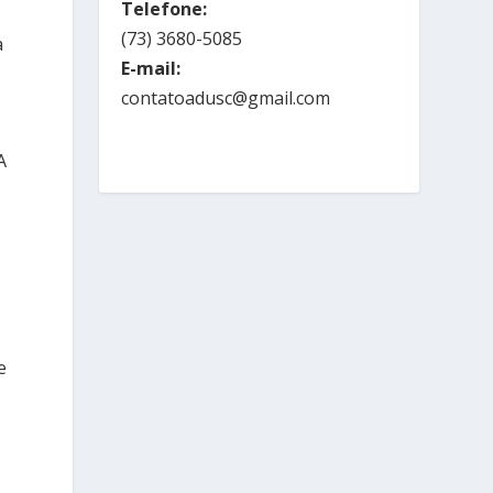
Telefone:
(73) 3680-5085
a
E-mail:
contatoadusc@gmail.com
A
e