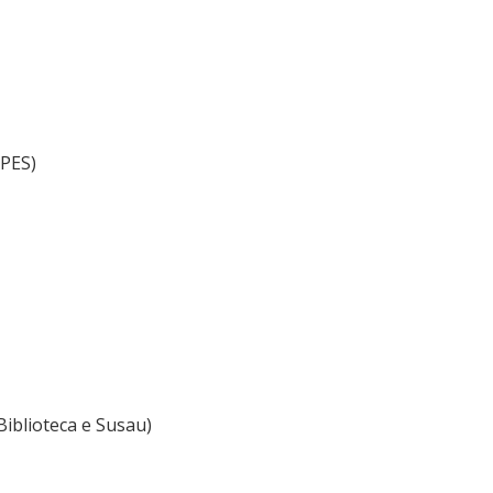
EPES)
iblioteca e Susau)