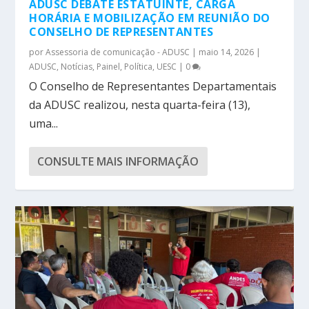
ADUSC DEBATE ESTATUINTE, CARGA
HORÁRIA E MOBILIZAÇÃO EM REUNIÃO DO
CONSELHO DE REPRESENTANTES
por
Assessoria de comunicação - ADUSC
|
maio 14, 2026
|
ADUSC
,
Notícias
,
Painel
,
Política
,
UESC
|
0
O Conselho de Representantes Departamentais
da ADUSC realizou, nesta quarta-feira (13),
uma...
CONSULTE MAIS INFORMAÇÃO