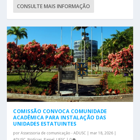
CONSULTE MAIS INFORMAÇÃO
COMISSÃO CONVOCA COMUNIDADE
ACADÊMICA PARA INSTALAÇÃO DAS
UNIDADES ESTATUINTES
por
Assessoria de comunicação - ADUSC
|
mar 18, 2026
|
ADUSC
,
Notícias
,
Painel
,
UESC
|
0