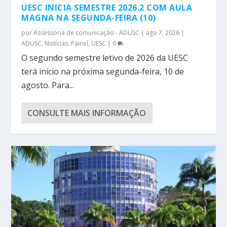
UESC INICIA SEMESTRE 2026.2 COM AULA
MAGNA NA SEGUNDA-FEIRA (10)
por
Assessoria de comunicação - ADUSC
|
ago 7, 2026
|
ADUSC
,
Notícias
,
Painel
,
UESC
|
0
O segundo semestre letivo de 2026 da UESC
terá início na próxima segunda-feira, 10 de
agosto. Para...
CONSULTE MAIS INFORMAÇÃO