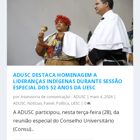
ADUSC DESTACA HOMENAGEM A
LIDERANÇAS INDÍGENAS DURANTE SESSÃO
ESPECIAL DOS 52 ANOS DA UESC
por
Assessoria de comunicação - ADUSC
|
maio 4, 2026
|
ADUSC
,
Notícias
,
Painel
,
Política
,
UESC
|
0
A ADUSC participou, nesta terça-feira (28), da
reunião especial do Conselho Universitário
(Consu)...