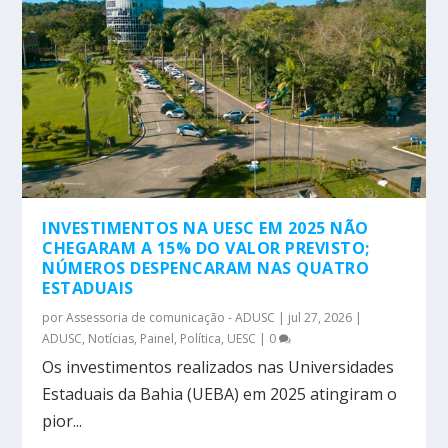
INVESTIMENTOS NA UESC EM 2025 NÃO
CHEGARAM A 15% DO VALOR PREVISTO;
NÚMEROS DESPENCARAM NAS QUATRO
ESTADUAIS
por
Assessoria de comunicação - ADUSC
|
jul 27, 2026
|
ADUSC
,
Notícias
,
Painel
,
Política
,
UESC
|
0
Os investimentos realizados nas Universidades
Estaduais da Bahia (UEBA) em 2025 atingiram o
pior...