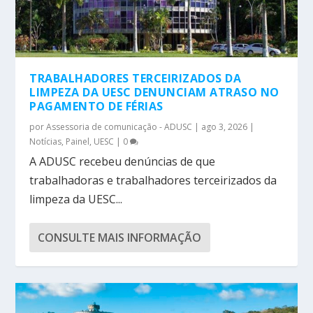
TRABALHADORES TERCEIRIZADOS DA
LIMPEZA DA UESC DENUNCIAM ATRASO NO
PAGAMENTO DE FÉRIAS
por
Assessoria de comunicação - ADUSC
|
ago 3, 2026
|
Notícias
,
Painel
,
UESC
|
0
A ADUSC recebeu denúncias de que
trabalhadoras e trabalhadores terceirizados da
limpeza da UESC...
CONSULTE MAIS INFORMAÇÃO