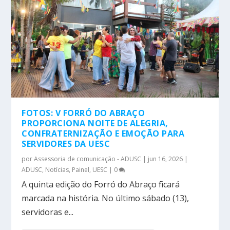
FOTOS: V FORRÓ DO ABRAÇO
PROPORCIONA NOITE DE ALEGRIA,
CONFRATERNIZAÇÃO E EMOÇÃO PARA
SERVIDORES DA UESC
por
Assessoria de comunicação - ADUSC
|
jun 16, 2026
|
ADUSC
,
Notícias
,
Painel
,
UESC
|
0
A quinta edição do Forró do Abraço ficará
marcada na história. No último sábado (13),
servidoras e...