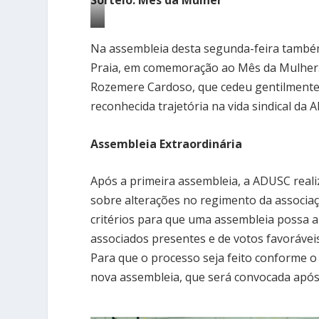
Professora
Na assembleia desta segunda-feira também 
Rozemere
Praia, em comemoração ao Mês da Mulher. E
cumprimenta
Rozemere Cardoso, que cedeu gentilmente 
o
reconhecida trajetória na vida sindical da 
presidente
da
Assembleia Extraordinária
Adusc
Arturo
Após a primeira assembleia, a ADUSC reali
Samana
sobre alterações no regimento da associaç
critérios para que uma assembleia possa a
associados presentes e de votos favoráveis
Para que o processo seja feito conforme o
nova assembleia, que será convocada após o