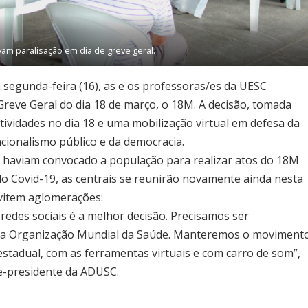
am paralisação em dia de greve geral.
segunda-feira (16), as e os professoras/es da UESC
Greve Geral do dia 18 de março, o 18M. A decisão, tomada
atividades no dia 18 e uma mobilização virtual em defesa da
ncionalismo público e da democracia.
s, haviam convocado a população para realizar atos do 18M
o Covid-19, as centrais se reunirão novamente ainda nesta
evitem aglomerações:
 redes sociais é a melhor decisão. Precisamos ser
da Organização Mundial da Saúde. Manteremos o moviment
estadual, com as ferramentas virtuais e com carro de som”,
ce-presidente da ADUSC.