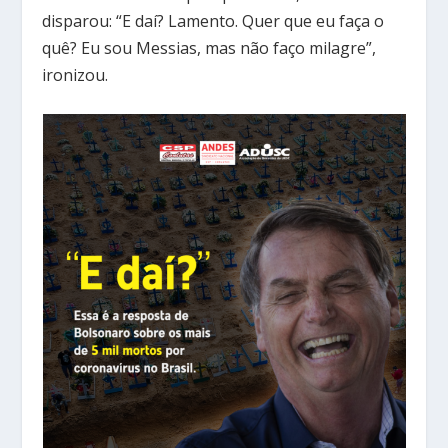
disparou: “E daí? Lamento. Quer que eu faça o
quê? Eu sou Messias, mas não faço milagre”,
ironizou.