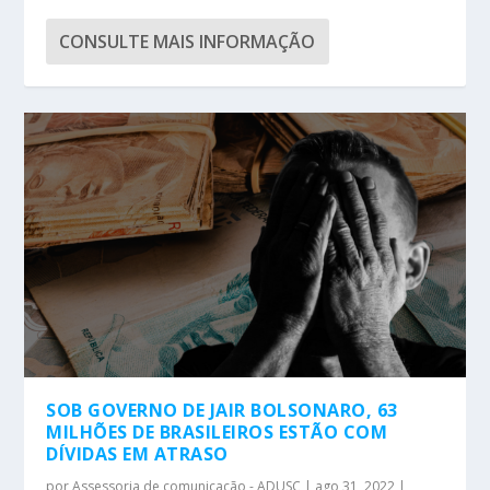
CONSULTE MAIS INFORMAÇÃO
SOB GOVERNO DE JAIR BOLSONARO, 63
MILHÕES DE BRASILEIROS ESTÃO COM
DÍVIDAS EM ATRASO
por
Assessoria de comunicação - ADUSC
|
ago 31, 2022
|