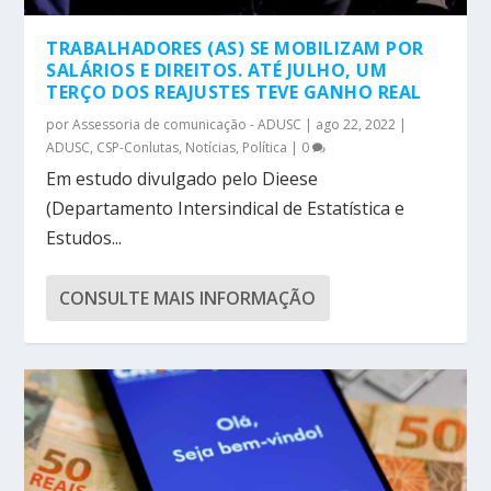
TRABALHADORES (AS) SE MOBILIZAM POR
SALÁRIOS E DIREITOS. ATÉ JULHO, UM
TERÇO DOS REAJUSTES TEVE GANHO REAL
por
Assessoria de comunicação - ADUSC
|
ago 22, 2022
|
ADUSC
,
CSP-Conlutas
,
Notícias
,
Política
|
0
Em estudo divulgado pelo Dieese
(Departamento Intersindical de Estatística e
Estudos...
CONSULTE MAIS INFORMAÇÃO