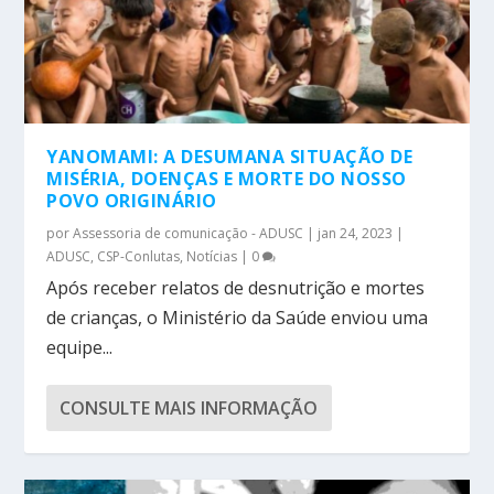
YANOMAMI: A DESUMANA SITUAÇÃO DE
MISÉRIA, DOENÇAS E MORTE DO NOSSO
POVO ORIGINÁRIO
por
Assessoria de comunicação - ADUSC
|
jan 24, 2023
|
ADUSC
,
CSP-Conlutas
,
Notícias
|
0
Após receber relatos de desnutrição e mortes
de crianças, o Ministério da Saúde enviou uma
equipe...
CONSULTE MAIS INFORMAÇÃO