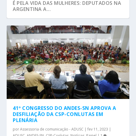
É PELA VIDA DAS MULHERES: DEPUTADOS NA
ARGENTINA A...
41º CONGRESSO DO ANDES-SN APROVA A
DESFILIAÇÃO DA CSP-CONLUTAS EM
PLENÁRIA
por
Assessoria de comunicação - ADUSC
|
fev 11, 2023
|
ADUSC
,
ANDES-SN
,
CSP-Conlutas
,
Notícias
,
Painel
|
1