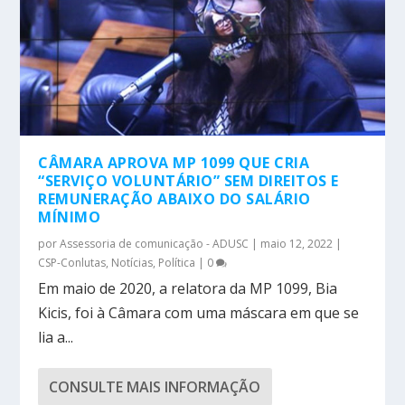
CÂMARA APROVA MP 1099 QUE CRIA
“SERVIÇO VOLUNTÁRIO” SEM DIREITOS E
REMUNERAÇÃO ABAIXO DO SALÁRIO
MÍNIMO
por
Assessoria de comunicação - ADUSC
|
maio 12, 2022
|
CSP-Conlutas
,
Notícias
,
Política
|
0
Em maio de 2020, a relatora da MP 1099, Bia
Kicis, foi à Câmara com uma máscara em que se
lia a...
CONSULTE MAIS INFORMAÇÃO