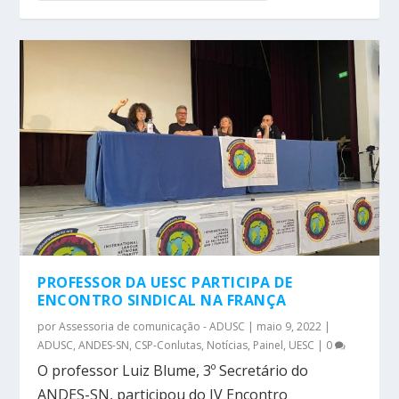
PROFESSOR DA UESC PARTICIPA DE
ENCONTRO SINDICAL NA FRANÇA
por
Assessoria de comunicação - ADUSC
|
maio 9, 2022
|
ADUSC
,
ANDES-SN
,
CSP-Conlutas
,
Notícias
,
Painel
,
UESC
|
0
O professor Luiz Blume, 3º Secretário do
ANDES-SN, participou do IV Encontro