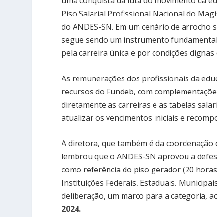
uma conquista da luta do movimento da edu
Piso Salarial Profissional Nacional do Mag
do ANDES-SN. Em um cenário de arrocho sal
segue sendo um instrumento fundamental de
pela carreira única e por condições dignas 
As remunerações dos profissionais da educ
recursos do Fundeb, com complementações 
diretamente as carreiras e as tabelas sala
atualizar os vencimentos iniciais e recompo
A diretora, que também é da coordenação d
lembrou que o ANDES-SN aprovou a defesa d
como referência do piso gerador (20 horas)
Instituições Federais, Estaduais, Municipais
deliberação, um marco para a categoria, 
2024.