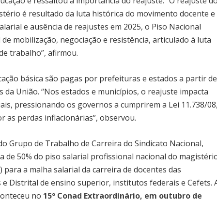
cação e ressaltou a importância do reajuste. “O reajuste d
istério é resultado da luta histórica do movimento docente e
arial e ausência de reajustes em 2025, o Piso Nacional
 mobilização, negociação e resistência, articulado à luta
de trabalho”, afirmou.
ação básica são pagas por prefeituras e estados a partir d
da União. “Nos estados e municípios, o reajuste impacta
riais, pressionando os governos a cumprirem a Lei 11.738/08
r as perdas inflacionárias”, observou.
o Grupo de Trabalho de Carreira do Sindicato Nacional,
e 50% do piso salarial profissional nacional do magistéri
 para a malha salarial da carreira de docentes das
 e Distrital de ensino superior, institutos federais e Cefets. 
aconteceu no
15º Conad Extraordinário, em outubro de