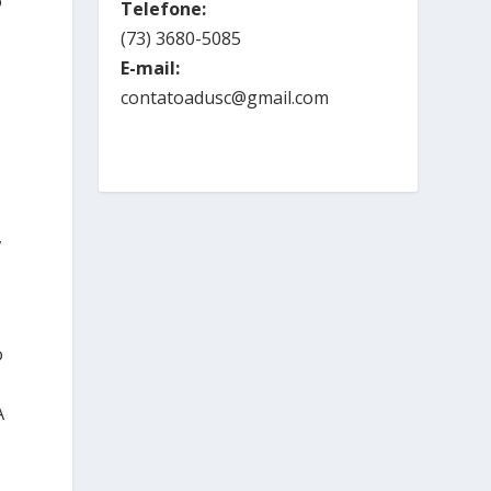
o
Telefone:
(73) 3680-5085
E-mail:
contatoadusc@gmail.com
e
,
o
A