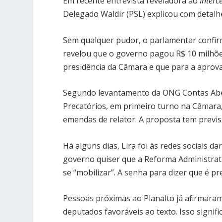
Em recente entrevista reveladora ao
Interc
Delegado Waldir (PSL) explicou com detalh
Sem qualquer pudor, o parlamentar confir
revelou que o governo pagou R$ 10 milhõe
presidência da Câmara e que para a aprov
Segundo levantamento da ONG Contas Abe
Precatórios, em primeiro turno na Câmar
emendas de relator. A proposta tem previs
Há alguns dias, Lira foi às redes sociais 
governo quiser que a Reforma Administrati
se “mobilizar”. A senha para dizer que é p
Pessoas próximas ao Planalto já afirmara
deputados favoráveis ao texto. Isso signi