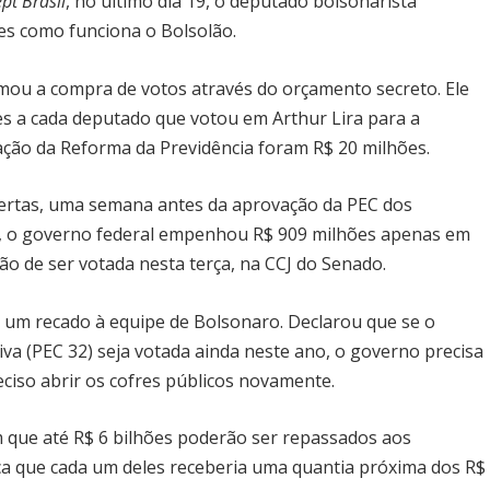
ept Brasil
, no último dia 19, o deputado bolsonarista
es como funciona o Bolsolão.
mou a compra de votos através do orçamento secreto. Ele
s a cada deputado que votou em Arthur Lira para a
ação da Reforma da Previdência foram R$ 20 milhões.
rtas, uma semana antes da aprovação da PEC dos
a, o governo federal empenhou R$ 909 milhões apenas em
ão de ser votada nesta terça, na CCJ do Senado.
dar um recado à equipe de Bolsonaro. Declarou que se o
va (PEC 32) seja votada ainda neste ano, o governo precisa
reciso abrir os cofres públicos novamente.
m que até R$ 6 bilhões poderão ser repassados aos
fica que cada um deles receberia uma quantia próxima dos R$