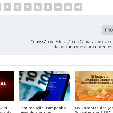
PR
Comissão de Educação da Câmara aprova r
da portaria que ataca docente
S-SN
Sem redução: campanha
XIV Encontro dos (as
esa da
reivindica auxílio
Docentes das UEBA