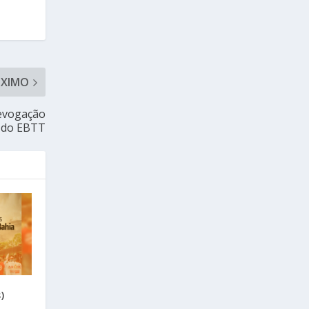
ÓXIMO
evogação
s do EBTT
)