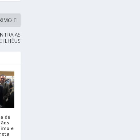
XIMO
ONTRA AS
E ILHÉUS
a de
mãos
nimo e
reta