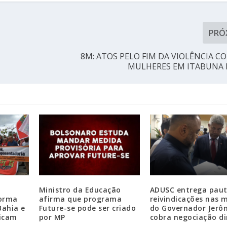
PRÓ
8M: ATOS PELO FIM DA VIOLÊNCIA C
MULHERES EM ITABUNA 
Ministro da Educação
ADUSC entrega paut
forma
afirma que programa
reivindicações nas 
Bahia e
Future-se pode ser criado
do Governador Jerô
ficam
por MP
cobra negociação di