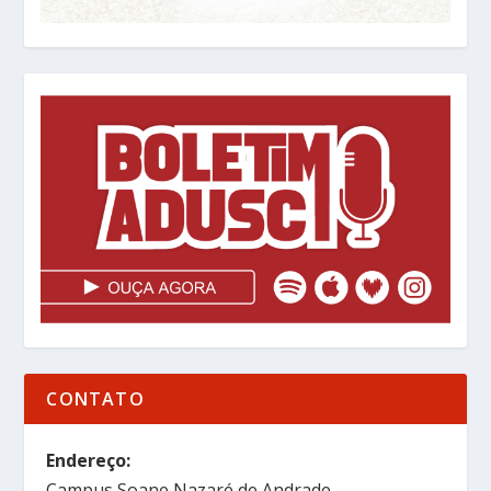
CONTATO
Endereço:
Campus Soane Nazaré de Andrade,