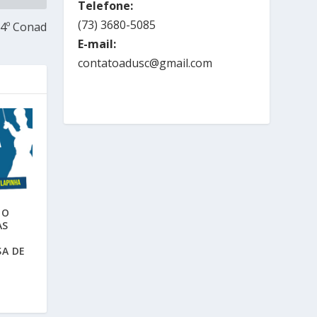
Telefone:
(73) 3680-5085
64º Conad
E-mail:
contatoadusc@gmail.com
HO
AS
SA DE